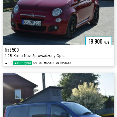
19 900
PLN
Fiat 500
1.2B Klima Navi Sprowadzony Opłacony
1.2
Benzyna
KM 70
2013
159000