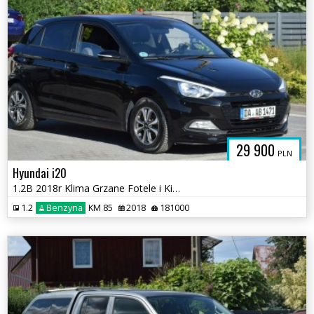
29 900
PLN
Hyundai i20
1.2B 2018r Klima Grzane Fotele i Kierownica Sprowadzony
1.2
Benzyna
KM 85
2018
181000