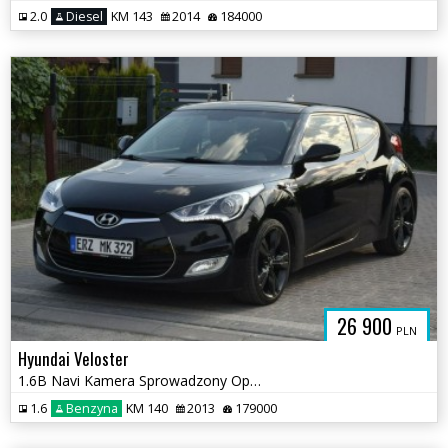
2.0
Diesel
KM 143
2014
184000
26 900
PLN
Hyundai Veloster
1.6B Navi Kamera Sprowadzony Opłacony
1.6
Benzyna
KM 140
2013
179000