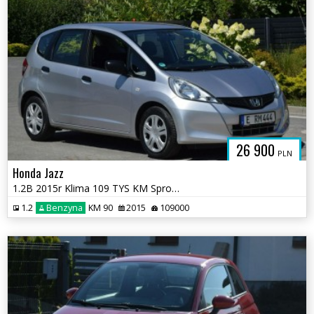
26 900
PLN
Honda Jazz
1.2B 2015r Klima 109 TYS KM Sprowadzony Opłacony
1.2
Benzyna
KM 90
2015
109000