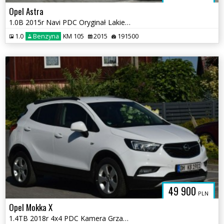
Opel Astra
1.0B 2015r Navi PDC Oryginał Lakier Nowy Rozrząd Sprowadzony
1.0
Benzyna
KM 105
2015
191500
49 900
PLN
Opel Mokka X
1.4TB 2018r 4x4 PDC Kamera Grzane Fotele i Kierownica Sprowadzony