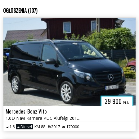
OGŁOSZENIA (137)
39 900
PLN
Mercedes-Benz Vito
1.6D Navi Kamera PDC Alufelgi 2017r Sprowadzony
1.6
Diesel
KM 88
2017
170000