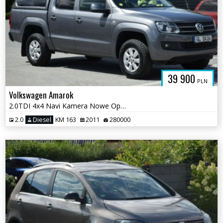
39 900
PLN
Volkswagen Amarok
2.0TDI 4x4 Navi Kamera Nowe Opony Sprowadzony Opłacony
2.0
Diesel
KM 163
2011
280000
UTOFELIKS.