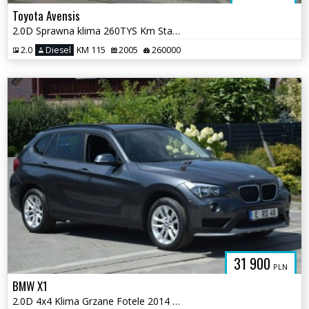
Toyota Avensis
2.0D Sprawna klima 260TYS Km Stan Bardzo Dobry
2.0
Diesel
KM 115
2005
260000
31 900
PLN
BMW X1
2.0D 4x4 Klima Grzane Fotele 2014 PDC Sprowadzony