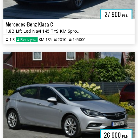
27 900
PLN
Mercedes-Benz Klasa C
1.8B Lift Led Navi 145 TYS KM Sprowadzony Opłacony
1.8
Benzyna
KM 185
2010
145000
26 900
PLN