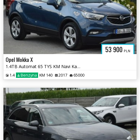
53 900
PLN
Opel Mokka X
1.4TB Automat 65 TYS KM Navi Kamera Oryginał Lakier Sprowadzony
1.4
Benzyna
KM 140
2017
65000