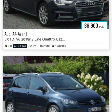
36 900
PLN
Audi A4 Avant
3.0TDI V6 2018r S Line Quattro Uszkodzony Silnik Serwis
3.0
Diesel
KM 218
2018
194000