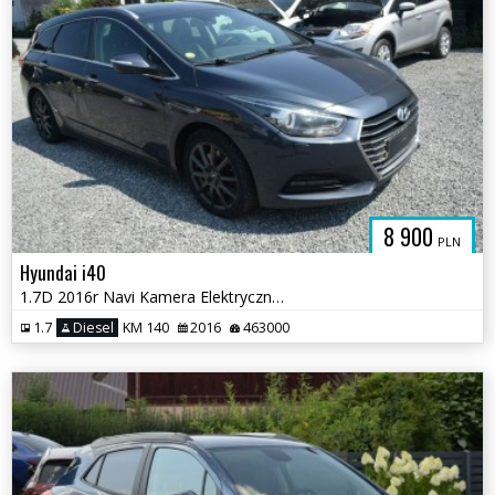
8 900
PLN
Hyundai i40
1.7D 2016r Navi Kamera Elektryczna Klapa Sprowadzony
1.7
Diesel
KM 140
2016
463000