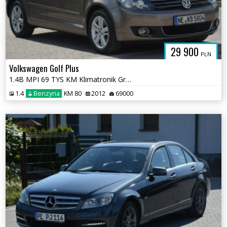
29 900
PLN
Volkswagen Golf Plus
1.4B MPI 69 TYS KM Klimatronik Grzane Fotele Sprowadzony
1.4
Benzyna
KM 80
2012
69000