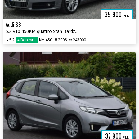
39 900
PLN
Audi S8
5.2 V10 450KM quattro Stan Bardzo dobry Navi Kamer Sprowadzon Opłacony
5.2
Benzyna
KM 450
2006
243000
37 900
PLN