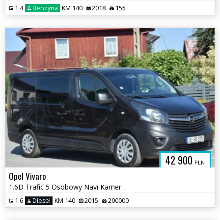
1.4
Benzyna
KM 140
2018
155
42 900
PLN
Opel Vivaro
1.6D Trafic 5 Osobowy Navi Kamera Hak Sprowadzony Opłacony
1.6
Diesel
KM 140
2015
200000