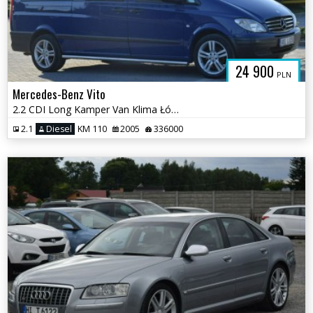
24 900
PLN
Mercedes-Benz Vito
2.2 CDI Long Kamper Van Klima Łóżko 4 Osobowy 2 KPL KÓŁ Sprowadzony
2.1
Diesel
KM 110
2005
336000