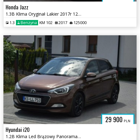
Honda Jazz
1.3B Klima Oryginał Lakier 2017r 125 TYS KM Grzane Fotele
1.3
Benzyna
KM 102
2017
125000
29 900
PLN
Hyundai i20
1.2B Klima Led Brązowy Panorama 2016r Sprowadzony Opłacony