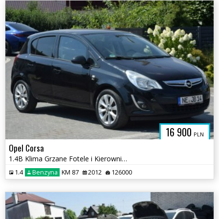
16 900
PLN
Opel Corsa
1.4B Klima Grzane Fotele i Kierownica 126 TYS KM Sprowadzony
1.4
Benzyna
KM 87
2012
126000