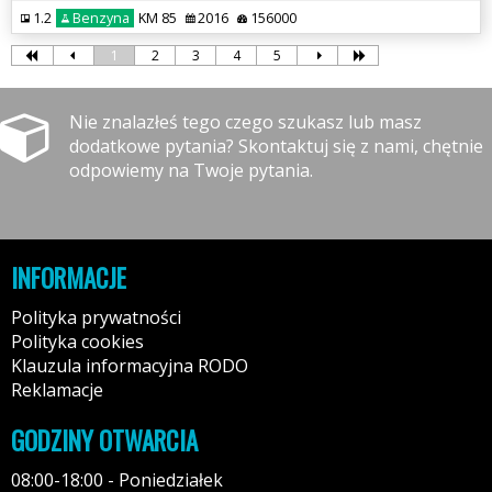
1.2
Benzyna
KM 85
2016
156000
1
2
3
4
5
Nie znalazłeś tego czego szukasz lub masz
dodatkowe pytania? Skontaktuj się z nami, chętnie
odpowiemy na Twoje pytania.
INFORMACJE
Polityka prywatności
Polityka cookies
Klauzula informacyjna RODO
Reklamacje
GODZINY OTWARCIA
08:00-18:00 - Poniedziałek