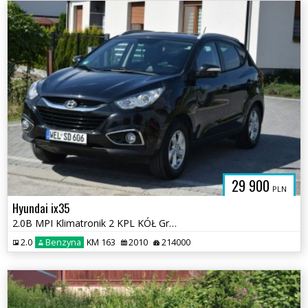
29 900
PLN
Hyundai ix35
2.0B MPI Klimatronik 2 KPL KÓŁ Grzane Fotele Sprowadzony
2.0
Benzyna
KM 163
2010
214000