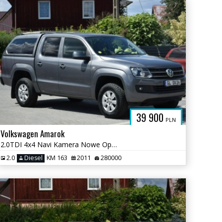
PL
39 900
PLN
Volkswagen Amarok
2.0TDI 4x4 Navi Kamera Nowe Opony Sprowadzony Opłacony
2.0
Diesel
KM 163
2011
280000