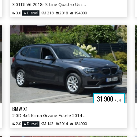
3.0TDI V6 2018r S Line Quattro Uszkodzony Silnik Serwis
3.0
Diesel
KM 218
2018
194000
31 900
PLN
BMW X1
2.0D 4x4 Klima Grzane Fotele 2014 PDC Sprowadzony
2.0
Diesel
KM 143
2014
184000