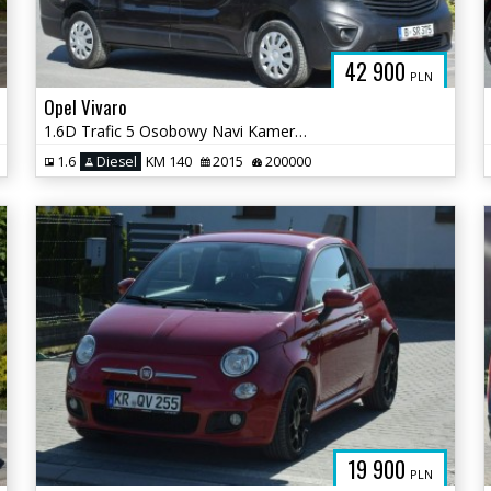
42 900
PLN
Opel Vivaro
1.6D Trafic 5 Osobowy Navi Kamera Hak Sprowadzony Opłacony
1.6
Diesel
KM 140
2015
200000
19 900
PLN