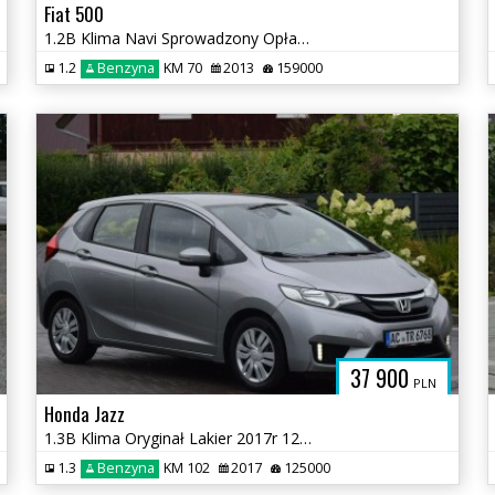
Fiat 500
1.2B Klima Navi Sprowadzony Opłacony
1.2
Benzyna
KM 70
2013
159000
37 900
PLN
Honda Jazz
1.3B Klima Oryginał Lakier 2017r 125 TYS KM Grzane Fotele
1.3
Benzyna
KM 102
2017
125000