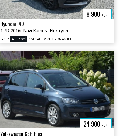
8 900
PLN
Hyundai i40
1.7D 2016r Navi Kamera Elektryczna Klapa Sprowadzony
1.7
Diesel
KM 140
2016
463000
24 900
PLN
Volkswagen Golf Plus