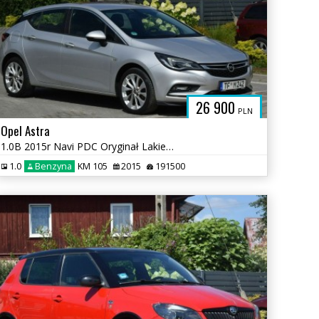
26 900
PLN
Opel Astra
1.0B 2015r Navi PDC Oryginał Lakier Nowy Rozrząd Sprowadzony
1.0
Benzyna
KM 105
2015
191500