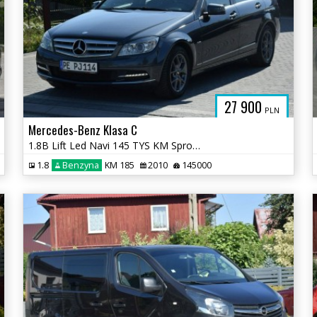
27 900
PLN
Mercedes-Benz Klasa C
1.8B Lift Led Navi 145 TYS KM Sprowadzony Opłacony
1.8
Benzyna
KM 185
2010
145000