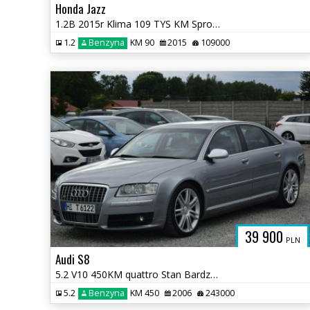
Honda Jazz
1.2B 2015r Klima 109 TYS KM Sprowadzony Opłacony
1.2
Benzyna
KM 90
2015
109000
39 900
PLN
Audi S8
5.2 V10 450KM quattro Stan Bardzo dobry Navi Kamer Sprowadzon Opłacony
5.2
Benzyna
KM 450
2006
243000