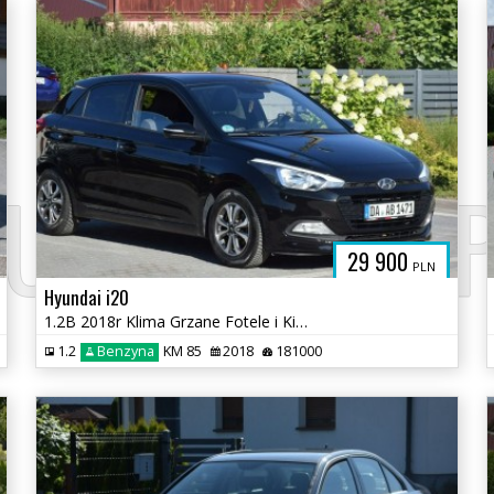
UTOFELIKS.
29 900
PLN
Hyundai i20
1.2B 2018r Klima Grzane Fotele i Kierownica Sprowadzony
1.2
Benzyna
KM 85
2018
181000