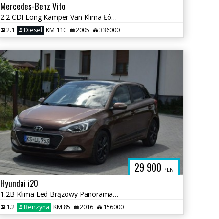
Mercedes-Benz Vito
2.2 CDI Long Kamper Van Klima Łóżko 4 Osobowy 2 KPL KÓŁ Sprowadzony
2.1
Diesel
KM 110
2005
336000
29 900
PLN
Hyundai i20
1.2B Klima Led Brązowy Panorama 2016r Sprowadzony Opłacony
1.2
Benzyna
KM 85
2016
156000