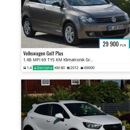
29 900
PLN
Volkswagen Golf Plus
1.4B MPI 69 TYS KM Klimatronik Grzane Fotele Sprowadzony
1.4
Benzyna
KM 80
2012
69000