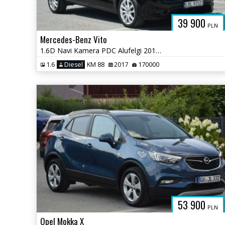
39 900
PLN
Mercedes-Benz Vito
1.6D Navi Kamera PDC Alufelgi 2017r Sprowadzony
1.6
Diesel
KM 88
2017
170000
53 900
PLN
Opel Mokka X