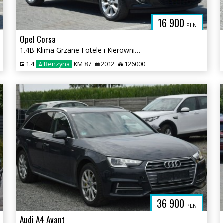
16 900
PLN
Opel Corsa
1.4B Klima Grzane Fotele i Kierownica 126 TYS KM Sprowadzony
1.4
Benzyna
KM 87
2012
126000
36 900
PLN
Audi A4 Avant