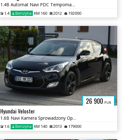
1.4B Automat Navi PDC Tempomat Sprowadzony
1.4
Benzyna
KM 160
2012
192000
26 900
PLN
Hyundai Veloster
1.6B Navi Kamera Sprowadzony Opłacony
1.6
Benzyna
KM 140
2013
179000