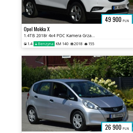
49 900
PLN
Opel Mokka X
1.4TB 2018r 4x4 PDC Kamera Grzane Fotele i Kierownica Sprowadzony
1.4
Benzyna
KM 140
2018
155
26 900
PLN