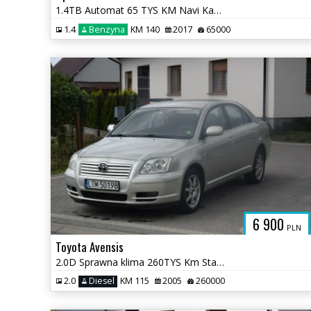
1.4TB Automat 65 TYS KM Navi Kamera Oryginał Lakier Sprowadzony
1.4
Benzyna
KM 140
2017
65000
6 900
PLN
Toyota Avensis
2.0D Sprawna klima 260TYS Km Stan Bardzo Dobry
2.0
Diesel
KM 115
2005
260000