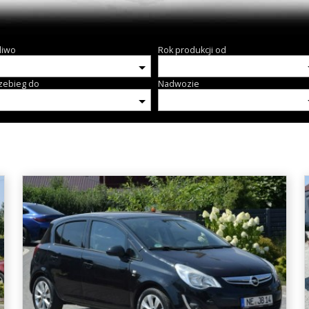
liwo
Rok produkcji od
zebieg do
Nadwozie