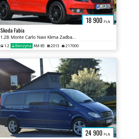
18 900
PLN
Skoda Fabia
1.2B Monte Carlo Navi Klima Zadbany Sprowadzony Opłacony
1.2
Benzyna
KM 85
2013
217000
24 900
PLN