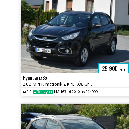
A
29 900
PLN
Hyundai ix35
2.0B MPI Klimatronik 2 KPL KÓŁ Grzane Fotele Sprowadzony
2.0
Benzyna
KM 163
2010
214000