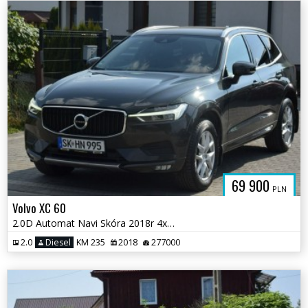
69 900
PLN
Volvo XC 60
2.0D Automat Navi Skóra 2018r 4x4 Nowy Rozrząd Sprowadzony Opłacony
2.0
Diesel
KM 235
2018
277000