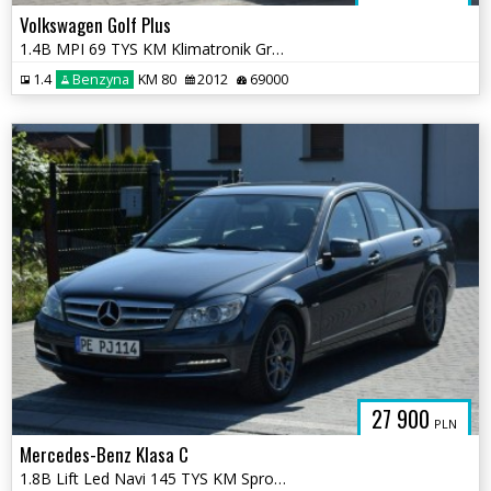
Volkswagen Golf Plus
1.4B MPI 69 TYS KM Klimatronik Grzane Fotele Sprowadzony
1.4
Benzyna
KM 80
2012
69000
27 900
PLN
Mercedes-Benz Klasa C
1.8B Lift Led Navi 145 TYS KM Sprowadzony Opłacony