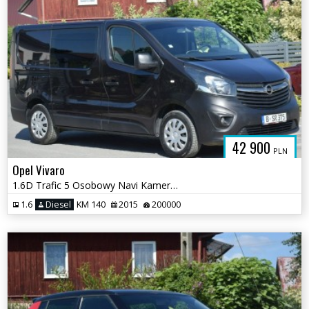
42 900
PLN
Opel Vivaro
1.6D Trafic 5 Osobowy Navi Kamera Hak Sprowadzony Opłacony
1.6
Diesel
KM 140
2015
200000