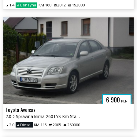
1.4
Benzyna
KM 160
2012
192000
6 900
PLN
Toyota Avensis
2.0D Sprawna klima 260TYS Km Stan Bardzo Dobry
2.0
Diesel
KM 115
2005
260000