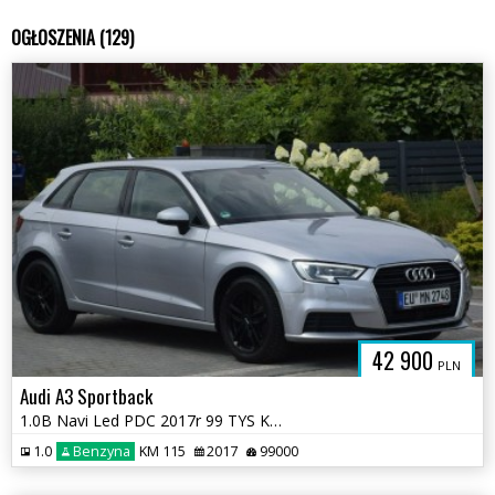
OGŁOSZENIA (129)
42 900
PLN
Audi A3 Sportback
1.0B Navi Led PDC 2017r 99 TYS KM Sprowadzony Opłacony
1.0
Benzyna
KM 115
2017
99000