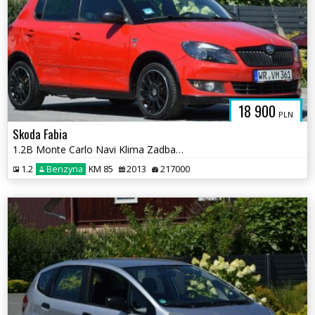
18 900
PLN
Skoda Fabia
1.2B Monte Carlo Navi Klima Zadbany Sprowadzony Opłacony
1.2
Benzyna
KM 85
2013
217000