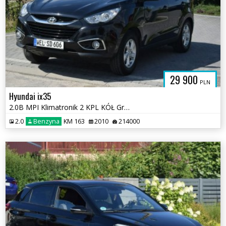
29 900
PLN
Hyundai ix35
2.0B MPI Klimatronik 2 KPL KÓŁ Grzane Fotele Sprowadzony
2.0
Benzyna
KM 163
2010
214000
UTOFELIKS.