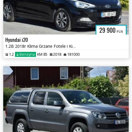
29 900
PLN
Hyundai i20
1.2B 2018r Klima Grzane Fotele i Kierownica Sprowadzony
1.2
Benzyna
KM 85
2018
181000