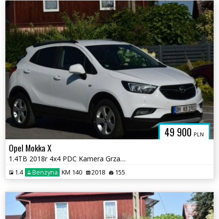
49 900
PLN
Opel Mokka X
1.4TB 2018r 4x4 PDC Kamera Grzane Fotele i Kierownica Sprowadzony
1.4
Benzyna
KM 140
2018
155