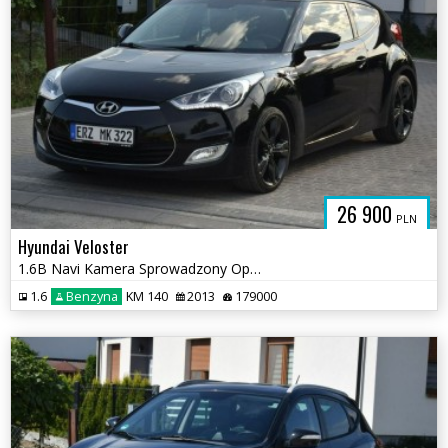
26 900
PLN
Hyundai Veloster
1.6B Navi Kamera Sprowadzony Opłacony
1.6
Benzyna
KM 140
2013
179000