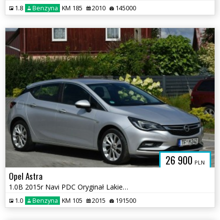
1.8
Benzyna
KM 185
2010
145000
26 900
PLN
Opel Astra
1.0B 2015r Navi PDC Oryginał Lakier Nowy Rozrząd Sprowadzony
1.0
Benzyna
KM 105
2015
191500