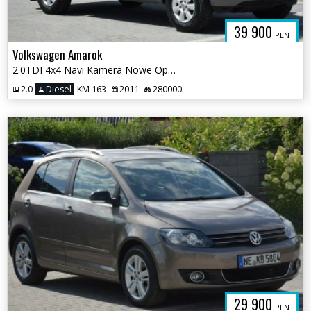
39 900
PLN
Volkswagen Amarok
2.0TDI 4x4 Navi Kamera Nowe Opony Sprowadzony Opłacony
2.0
Diesel
KM 163
2011
280000
29 900
PLN