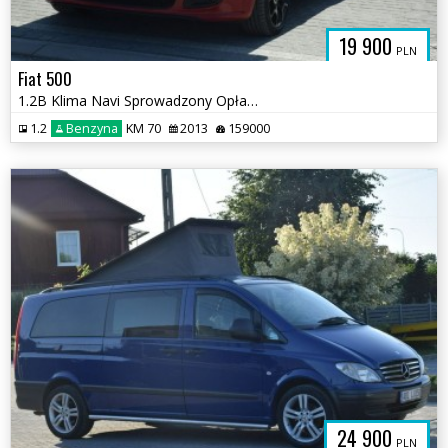
19 900
PLN
Fiat 500
1.2B Klima Navi Sprowadzony Opłacony
1.2
Benzyna
KM 70
2013
159000
24 900
PLN