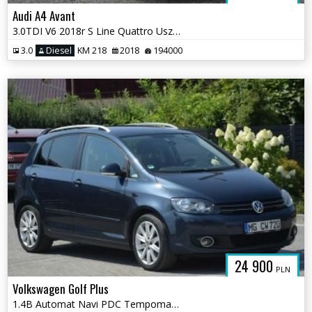
Audi A4 Avant
3.0TDI V6 2018r S Line Quattro Uszkodzony Silnik Serwis
3.0
Diesel
KM 218
2018
194000
24 900
PLN
Volkswagen Golf Plus
1.4B Automat Navi PDC Tempomat Sprowadzony