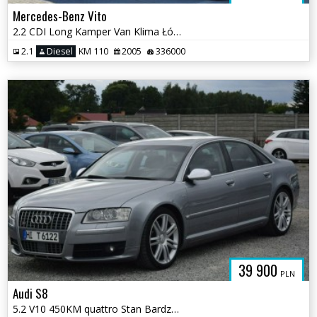
Mercedes-Benz Vito
2.2 CDI Long Kamper Van Klima Łóżko 4 Osobowy 2 KPL KÓŁ Sprowadzony
2.1
Diesel
KM 110
2005
336000
39 900
PLN
Audi S8
5.2 V10 450KM quattro Stan Bardzo dobry Navi Kamer Sprowadzon Opłacony