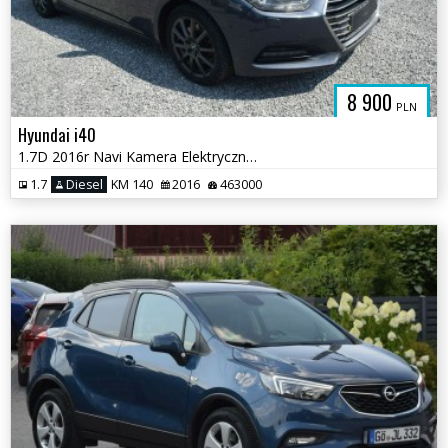
8 900
PLN
Hyundai i40
1.7D 2016r Navi Kamera Elektryczna Klapa Sprowadzony
1.7
Diesel
KM 140
2016
463000