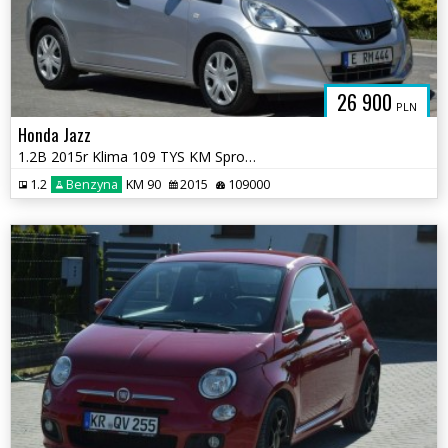
26 900
PLN
Honda Jazz
1.2B 2015r Klima 109 TYS KM Sprowadzony Opłacony
1.2
Benzyna
KM 90
2015
109000