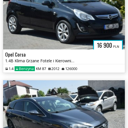
16 900
PLN
Opel Corsa
1.4B Klima Grzane Fotele i Kierownica 126 TYS KM Sprowadzony
1.4
Benzyna
KM 87
2012
126000