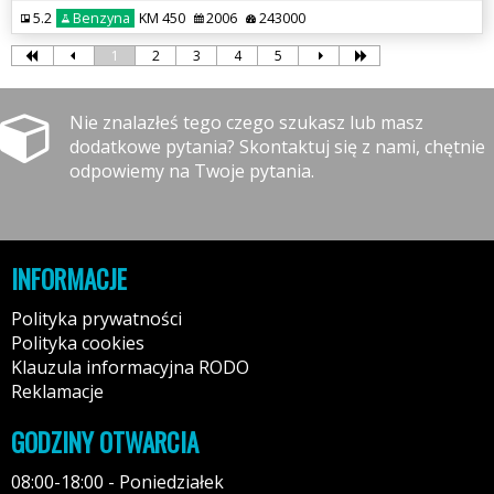
5.2
Benzyna
KM 450
2006
243000
1
2
3
4
5
Nie znalazłeś tego czego szukasz lub masz
dodatkowe pytania? Skontaktuj się z nami, chętnie
odpowiemy na Twoje pytania.
INFORMACJE
Polityka prywatności
Polityka cookies
Klauzula informacyjna RODO
Reklamacje
GODZINY OTWARCIA
08:00-18:00 - Poniedziałek