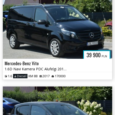
39 900
PLN
Mercedes-Benz Vito
1.6D Navi Kamera PDC Alufelgi 2017r Sprowadzony
1.6
Diesel
KM 88
2017
170000