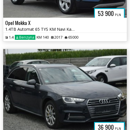
53 900
PLN
Opel Mokka X
1.4TB Automat 65 TYS KM Navi Kamera Oryginał Lakier Sprowadzony
1.4
Benzyna
KM 140
2017
65000
36 900
PLN