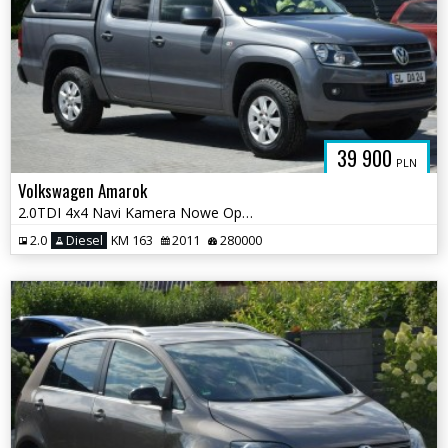
39 900
PLN
Volkswagen Amarok
2.0TDI 4x4 Navi Kamera Nowe Opony Sprowadzony Opłacony
2.0
Diesel
KM 163
2011
280000
UTOFELIKS.