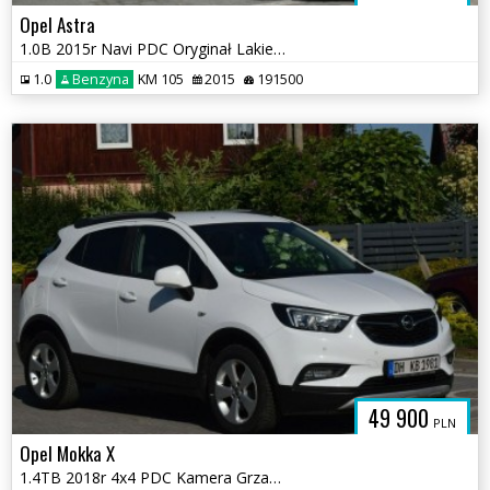
Opel Astra
1.0B 2015r Navi PDC Oryginał Lakier Nowy Rozrząd Sprowadzony
1.0
Benzyna
KM 105
2015
191500
49 900
PLN
Opel Mokka X
1.4TB 2018r 4x4 PDC Kamera Grzane Fotele i Kierownica Sprowadzony