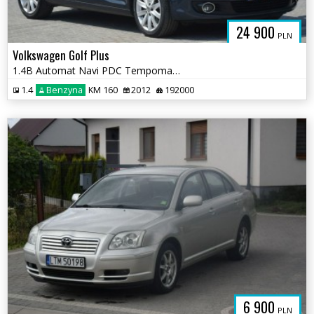
24 900
PLN
Volkswagen Golf Plus
1.4B Automat Navi PDC Tempomat Sprowadzony
1.4
Benzyna
KM 160
2012
192000
6 900
PLN