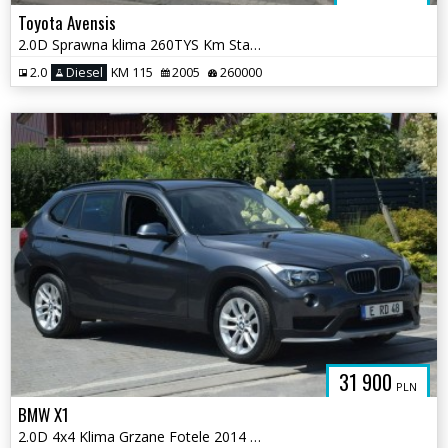
Toyota Avensis
2.0D Sprawna klima 260TYS Km Stan Bardzo Dobry
2.0
Diesel
KM 115
2005
260000
31 900
PLN
BMW X1
2.0D 4x4 Klima Grzane Fotele 2014 PDC Sprowadzony