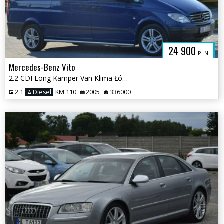
24 900
PLN
Mercedes-Benz Vito
2.2 CDI Long Kamper Van Klima Łóżko 4 Osobowy 2 KPL KÓŁ Sprowadzony
2.1
Diesel
KM 110
2005
336000