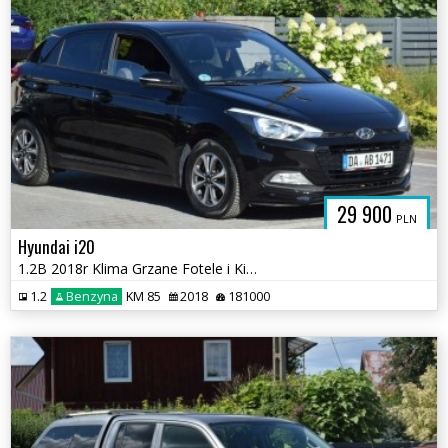
29 900
PLN
Hyundai i20
1.2B 2018r Klima Grzane Fotele i Kierownica Sprowadzony
1.2
Benzyna
KM 85
2018
181000