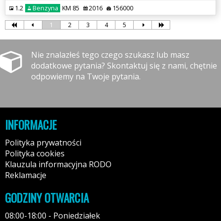
1.2
Benzyna
KM 85
2016
156000
1
2
3
4
5
Nie znalazłeś tego czego szukasz lub masz
dodatkowe pytania? Skontaktuj się z nami, chętnie
odpowiemy na Twoje pytania.
INFORMACJE
Polityka prywatności
Polityka cookies
Klauzula informacyjna RODO
Reklamacje
GODZINY OTWARCIA
08:00-18:00 - Poniedziałek