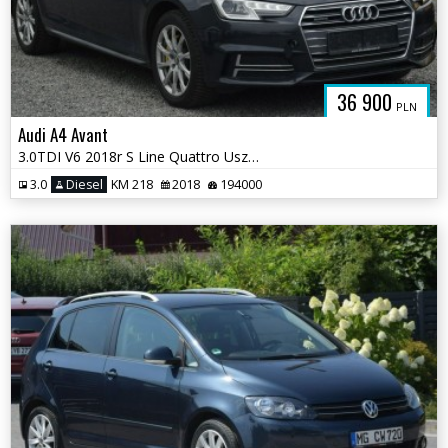
36 900
PLN
Audi A4 Avant
3.0TDI V6 2018r S Line Quattro Uszkodzony Silnik Serwis
3.0
Diesel
KM 218
2018
194000