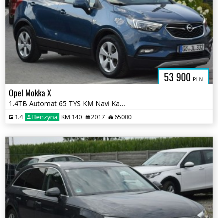
53 900
PLN
Opel Mokka X
1.4TB Automat 65 TYS KM Navi Kamera Oryginał Lakier Sprowadzony
1.4
Benzyna
KM 140
2017
65000