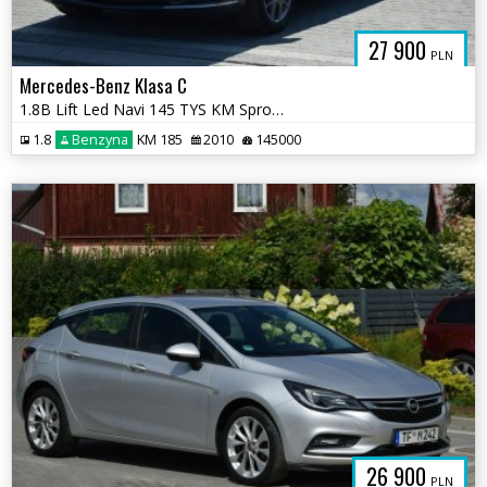
27 900
PLN
Mercedes-Benz Klasa C
1.8B Lift Led Navi 145 TYS KM Sprowadzony Opłacony
1.8
Benzyna
KM 185
2010
145000
26 900
PLN