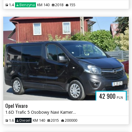
1.4
Benzyna
KM 140
2018
155
42 900
PLN
Opel Vivaro
1.6D Trafic 5 Osobowy Navi Kamera Hak Sprowadzony Opłacony
1.6
Diesel
KM 140
2015
200000