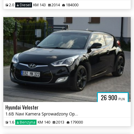
2.0
Diesel
KM 143
2014
184000
26 900
PLN
Hyundai Veloster
1.6B Navi Kamera Sprowadzony Opłacony
1.6
Benzyna
KM 140
2013
179000