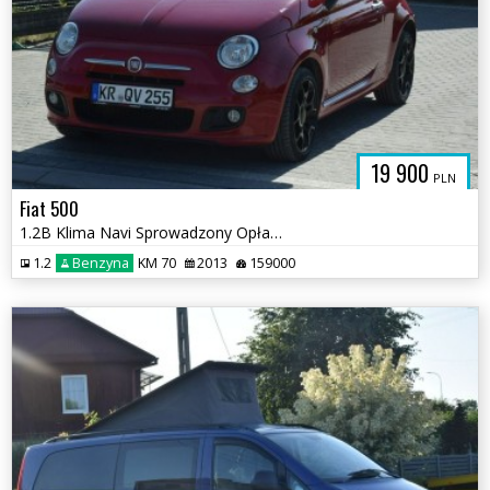
19 900
PLN
Fiat 500
1.2B Klima Navi Sprowadzony Opłacony
1.2
Benzyna
KM 70
2013
159000