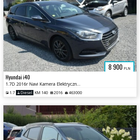
8 900
PLN
Hyundai i40
1.7D 2016r Navi Kamera Elektryczna Klapa Sprowadzony
1.7
Diesel
KM 140
2016
463000