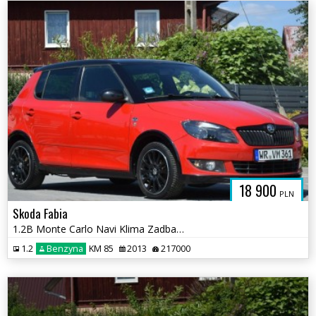
18 900
PLN
Skoda Fabia
1.2B Monte Carlo Navi Klima Zadbany Sprowadzony Opłacony
1.2
Benzyna
KM 85
2013
217000