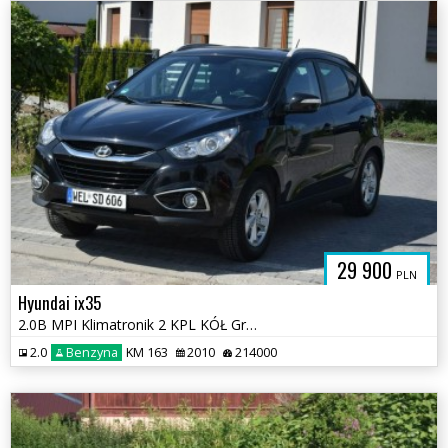
29 900
PLN
Hyundai ix35
2.0B MPI Klimatronik 2 KPL KÓŁ Grzane Fotele Sprowadzony
2.0
Benzyna
KM 163
2010
214000