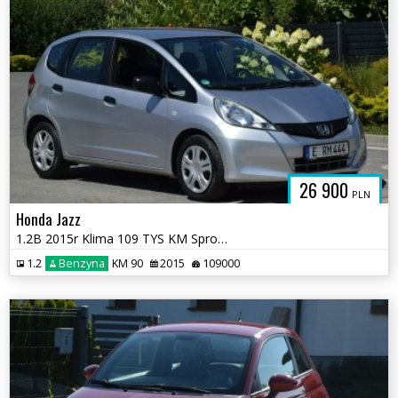
26 900
PLN
Honda Jazz
1.2B 2015r Klima 109 TYS KM Sprowadzony Opłacony
1.2
Benzyna
KM 90
2015
109000