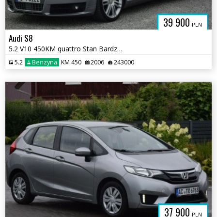
39 900
PLN
Audi S8
5.2 V10 450KM quattro Stan Bardzo dobry Navi Kamer Sprowadzon Opłacony
5.2
Benzyna
KM 450
2006
243000
37 900
PLN