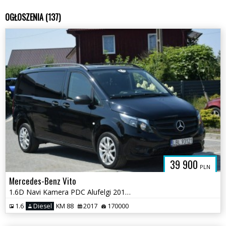
OGŁOSZENIA (137)
39 900
PLN
Mercedes-Benz Vito
1.6D Navi Kamera PDC Alufelgi 2017r Sprowadzony
1.6
Diesel
KM 88
2017
170000