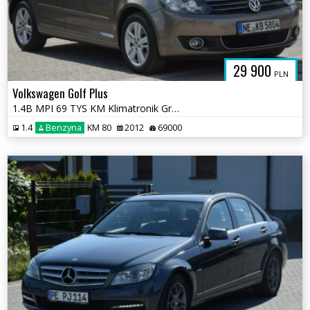
29 900
PLN
Volkswagen Golf Plus
1.4B MPI 69 TYS KM Klimatronik Grzane Fotele Sprowadzony
1.4
Benzyna
KM 80
2012
69000