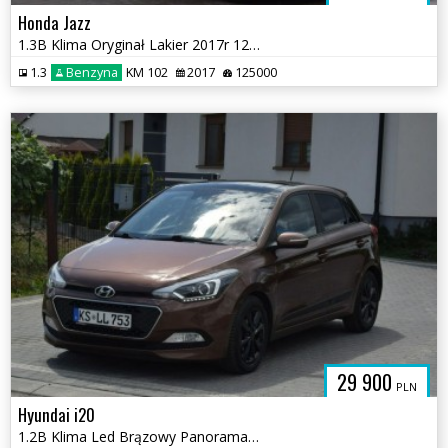
Honda Jazz
1.3B Klima Oryginał Lakier 2017r 125 TYS KM Grzane Fotele
1.3
Benzyna
KM 102
2017
125000
29 900
PLN
Hyundai i20
1.2B Klima Led Brązowy Panorama 2016r Sprowadzony Opłacony