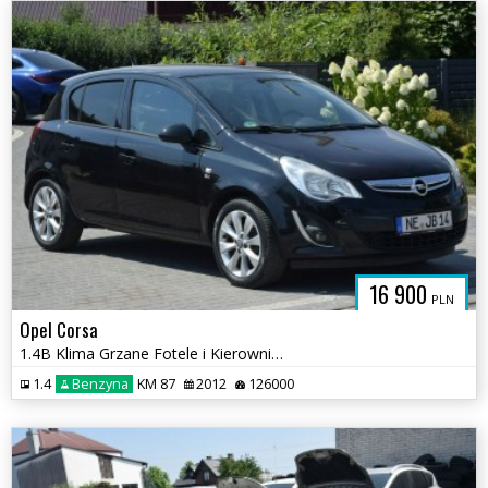
16 900
PLN
Opel Corsa
1.4B Klima Grzane Fotele i Kierownica 126 TYS KM Sprowadzony
1.4
Benzyna
KM 87
2012
126000