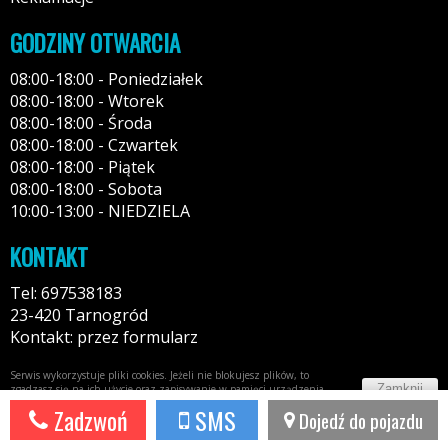
GODZINY OTWARCIA
08:00-18:00 - Poniedziałek
08:00-18:00 - Wtorek
08:00-18:00 - Środa
08:00-18:00 - Czwartek
08:00-18:00 - Piątek
08:00-18:00 - Sobota
10:00-13:00 - NIEDZIELA
KONTAKT
Tel: 697538183
23-420 Tarnogród
Kontakt: przez formularz
Serwis wykorzystuje pliki cookies. Jeżeli nie blokujesz plików, to
Zamknij
zgadzasz się na ich użycie oraz zapisywanie w pamięci urządzenia.
Więcej informacji w
polityce prywatności
Zadzwoń
SMS
Dojedź do pojazdu
Potrzebujesz taki portal?
Napisz do nas!
44fox.com