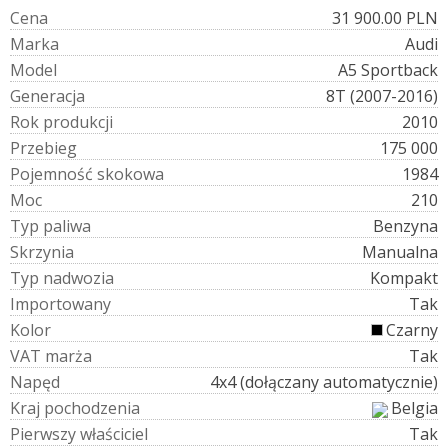
C
e
n
a
31 900.00 PLN
M
a
r
k
a
Audi
M
o
d
e
l
A5 Sportback
G
e
n
e
r
a
c
j
a
8T (2007-2016)
R
o
k
p
r
o
d
u
k
c
j
i
2010
P
r
z
e
b
i
e
g
175 000
P
o
j
e
m
n
o
ś
ć
s
k
o
k
o
w
a
1984
M
o
c
210
T
y
p
p
a
l
i
w
a
Benzyna
S
k
r
z
y
n
i
a
Manualna
T
y
p
n
a
d
w
o
z
i
a
Kompakt
I
m
p
o
r
t
o
w
a
n
y
Tak
K
o
l
o
r
Czarny
V
A
T
m
a
r
ż
a
Tak
N
a
p
ę
d
4x4 (dołączany automatycznie)
K
r
a
j
p
o
c
h
o
d
z
e
n
i
a
Belgia
P
i
e
r
w
s
z
y
w
ł
a
ś
c
i
c
i
e
l
Tak