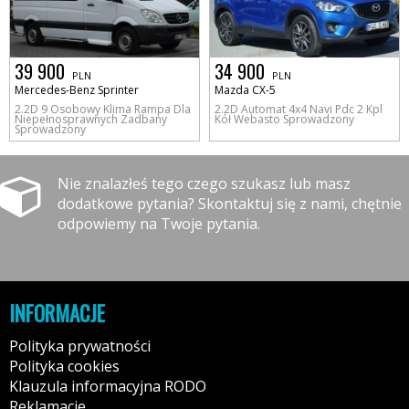
39 900
34 900
PLN
PLN
Mercedes-Benz Sprinter
Mazda CX-5
2.2D 9 Osobowy Klima Rampa Dla
2.2D Automat 4x4 Navi Pdc 2 Kpl
Niepełnosprawnych Zadbany
Kół Webasto Sprowadzony
Sprowadzony
Nie znalazłeś tego czego szukasz lub masz
dodatkowe pytania? Skontaktuj się z nami, chętnie
odpowiemy na Twoje pytania.
INFORMACJE
Polityka prywatności
Polityka cookies
Klauzula informacyjna RODO
Reklamacje