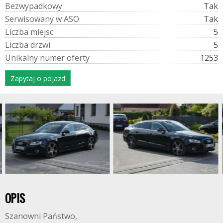
B
e
z
w
y
p
a
d
k
o
w
y
Tak
S
e
r
w
i
s
o
w
a
n
y
w
A
S
O
Tak
L
i
c
z
b
a
m
i
e
j
s
c
5
L
i
c
z
b
a
d
r
z
w
i
5
U
n
i
k
a
l
n
y
n
u
m
e
r
o
f
e
r
t
y
1253
Zapytaj o pojazd
OPIS
Szanowni Państwo,