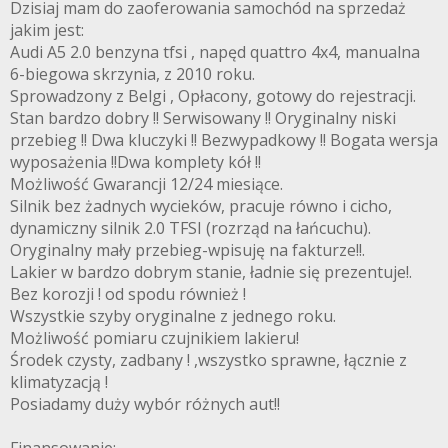
Dzisiaj mam do zaoferowania samochód na sprzedaż
jakim jest:
Audi A5 2.0 benzyna tfsi , napęd quattro 4x4, manualna
6-biegowa skrzynia, z 2010 roku.
Sprowadzony z Belgi , Opłacony, gotowy do rejestracji.
Stan bardzo dobry !! Serwisowany !! Oryginalny niski
przebieg !! Dwa kluczyki !! Bezwypadkowy !! Bogata wersja
wyposażenia !!Dwa komplety kół !!
Możliwość Gwarancji 12/24 miesiące.
Silnik bez żadnych wycieków, pracuje równo i cicho,
dynamiczny silnik 2.0 TFSI (rozrząd na łańcuchu).
Oryginalny mały przebieg-wpisuję na fakturze!!.
Lakier w bardzo dobrym stanie, ładnie się prezentuje!.
Bez korozji ! od spodu również !
Wszystkie szyby oryginalne z jednego roku.
Możliwość pomiaru czujnikiem lakieru!
Środek czysty, zadbany ! ,wszystko sprawne, łącznie z
klimatyzacją !
Posiadamy duży wybór różnych aut!!
Finansowanie: